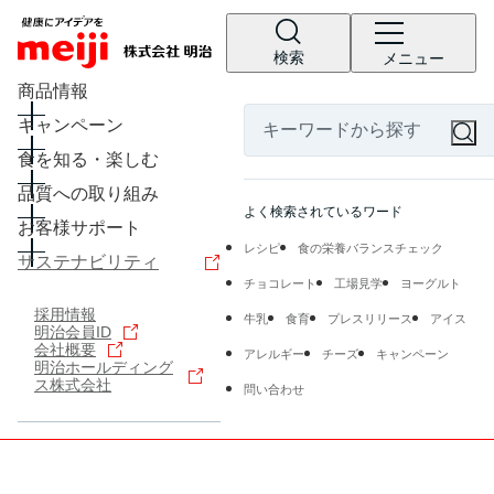
検索
メニュー
商品情報
キャンペーン
食を知る・楽しむ
品質への取り組み
よく検索されているワード
お客様サポート
レシピ
食の栄養バランスチェック
サステナビリティ
チョコレート
工場見学
ヨーグルト
採用情報
牛乳
食育
プレスリリース
アイス
明治会員ID
会社概要
アレルギー
チーズ
キャンペーン
明治ホールディング
ス株式会社
問い合わせ