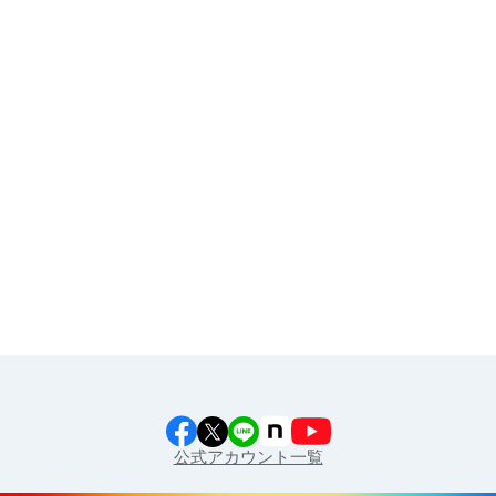
その他
イラスト素材集
食育カレンダー
工場見学に行こう！
江上料理学院 明治料理講習会
公式アカウント一覧