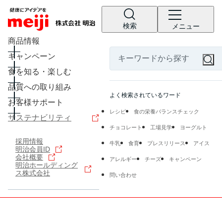
検索
メニュー
商品情報
キャンペーン
食を知る・楽しむ
品質への取り組み
よく検索されているワード
お客様サポート
レシピ
食の栄養バランスチェック
サステナビリティ
チョコレート
工場見学
ヨーグルト
採用情報
牛乳
食育
プレスリリース
アイス
明治会員ID
会社概要
アレルギー
チーズ
キャンペーン
明治ホールディング
ス株式会社
問い合わせ