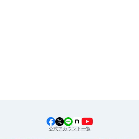
その他
イラスト素材集
食育カレンダー
工場見学に行こう！
江上料理学院 明治料理講習会
公式アカウント一覧