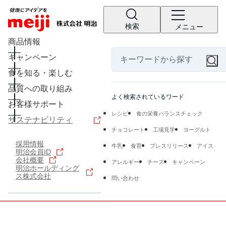
検索
メニュー
商品情報
キャンペーン
食を知る・楽しむ
品質への取り組み
よく検索されているワード
お客様サポート
レシピ
食の栄養バランスチェック
サステナビリティ
チョコレート
工場見学
ヨーグルト
採用情報
牛乳
食育
プレスリリース
アイス
明治会員ID
会社概要
アレルギー
チーズ
キャンペーン
明治ホールディング
ス株式会社
問い合わせ