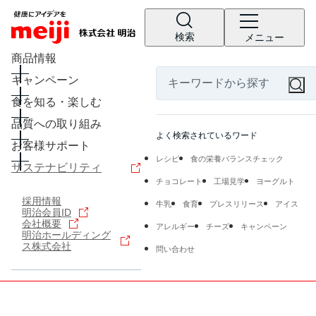
検索
メニュー
商品情報
キャンペーン
食を知る・楽しむ
品質への取り組み
よく検索されているワード
お客様サポート
レシピ
食の栄養バランスチェック
サステナビリティ
チョコレート
工場見学
ヨーグルト
採用情報
牛乳
食育
プレスリリース
アイス
明治会員ID
会社概要
アレルギー
チーズ
キャンペーン
明治ホールディング
ス株式会社
問い合わせ