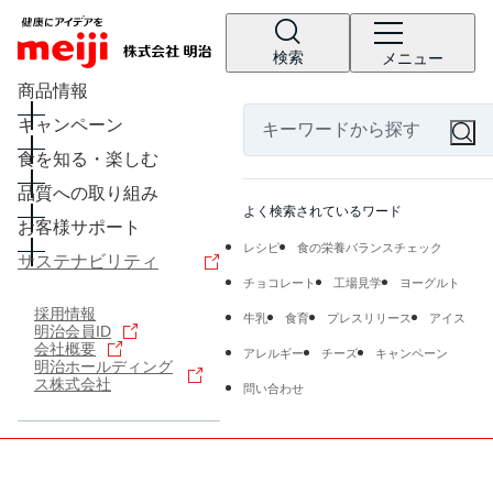
検索
メニュー
商品情報
キャンペーン
食を知る・楽しむ
品質への取り組み
よく検索されているワード
お客様サポート
レシピ
食の栄養バランスチェック
サステナビリティ
チョコレート
工場見学
ヨーグルト
採用情報
牛乳
食育
プレスリリース
アイス
明治会員ID
会社概要
アレルギー
チーズ
キャンペーン
明治ホールディング
ス株式会社
問い合わせ