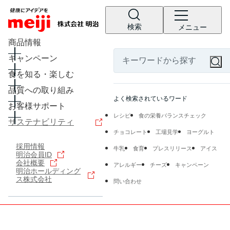
検索
メニュー
商品情報
キャンペーン
食を知る・楽しむ
品質への取り組み
よく検索されているワード
お客様サポート
レシピ
食の栄養バランスチェック
サステナビリティ
チョコレート
工場見学
ヨーグルト
採用情報
牛乳
食育
プレスリリース
アイス
明治会員ID
会社概要
アレルギー
チーズ
キャンペーン
明治ホールディング
ス株式会社
問い合わせ