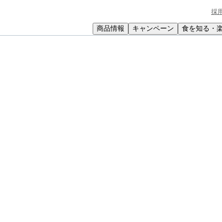
採
商品情報
キャンペーン
食を知る・
小学生
中高生
成人
シニア
教育機関の方
キャベツのトマト煮込み
ト煮込み
、おいしさアップ。