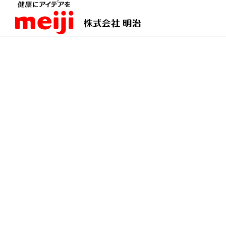
TOPページ
明治の食育 おすすめレシピ
ロール
ロールキャベツのトマ
水切りヨーグルトを仕上げにのせて