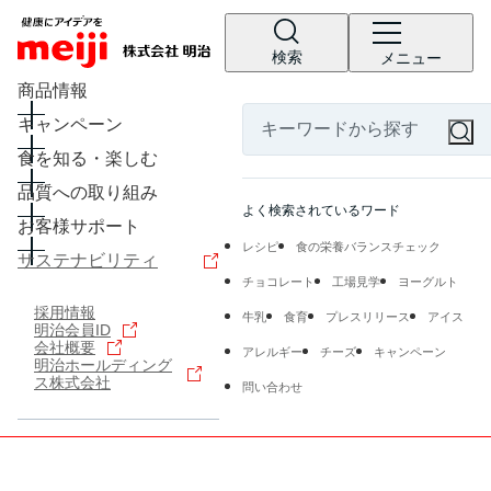
検索
メニュー
商品情報
キャンペーン
食を知る・楽しむ
品質への取り組み
よく検索されているワード
お客様サポート
レシピ
食の栄養バランスチェック
サステナビリティ
チョコレート
工場見学
ヨーグルト
採用情報
牛乳
食育
プレスリリース
アイス
明治会員ID
会社概要
アレルギー
チーズ
キャンペーン
明治ホールディング
ス株式会社
問い合わせ