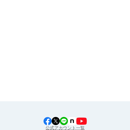
お申し込み
その他
イラスト素材集
食育カレンダー
工場見学に行こう！
江上料理学院 明治料理講習会
公式アカウント一覧