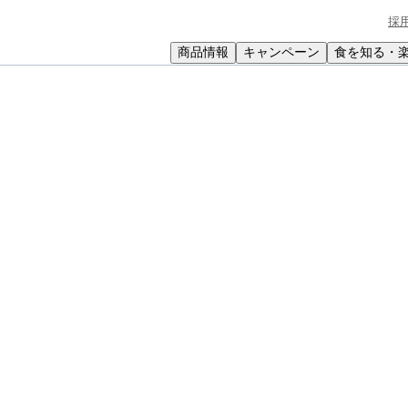
採
商品情報
キャンペーン
食を知る・
小学生
中高生
成人
シニア
教育機関の方
と野沢菜の牛乳入りおやき