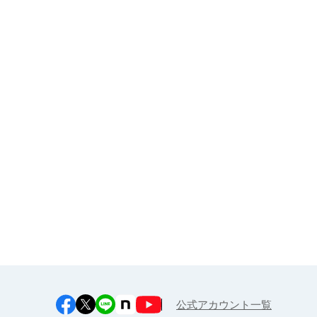
大人・企業様（健康経営サポー
ト）向け
お申し込み
江上料理学院 明治料理講習会
公式アカウント一覧