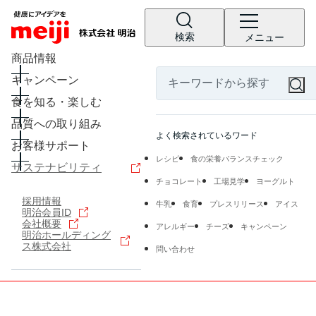
検索
メニュー
商品情報
キャンペーン
食を知る・楽しむ
品質への取り組み
よく検索されているワード
お客様サポート
レシピ
食の栄養バランスチェック
サステナビリティ
チョコレート
工場見学
ヨーグルト
採用情報
牛乳
食育
プレスリリース
アイス
明治会員ID
会社概要
アレルギー
チーズ
キャンペーン
明治ホールディング
ス株式会社
問い合わせ