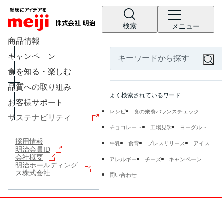
検索
メニュー
商品情報
キャンペーン
食を知る・楽しむ
品質への取り組み
よく検索されているワード
お客様サポート
レシピ
食の栄養バランスチェック
サステナビリティ
チョコレート
工場見学
ヨーグルト
採用情報
牛乳
食育
プレスリリース
アイス
明治会員ID
会社概要
アレルギー
チーズ
キャンペーン
明治ホールディング
ス株式会社
問い合わせ