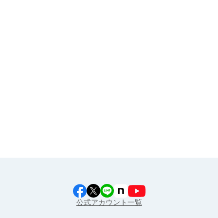
その他
イラスト素材集
食育カレンダー
工場見学に行こう！
江上料理学院 明治料理講習会
公式アカウント一覧