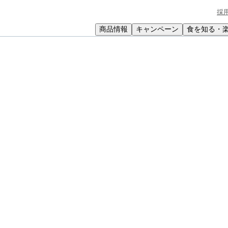
採
商品情報
キャンペーン
食を知る・
小学生
中高生
成人
シニア
教育機関の方
のカルパッチョ 特製ヨーグルトソース
特製ヨーグルトソース
ルトでさわやかに。