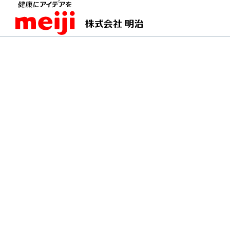
TOPページ
明治の食育 おすすめレシピ
白身魚
白身魚のカルパッチョ 
甘酸っぱいオレンジと水切りヨーグ