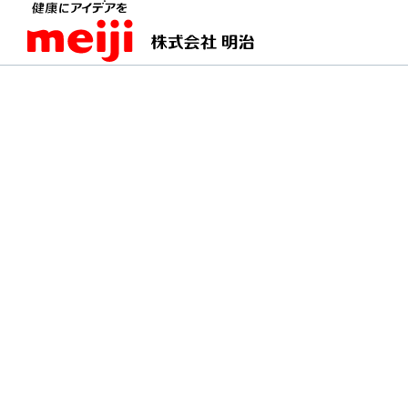
TOPページ
明治の食育 おすすめレシピ
ポテト
ポテトとツナと卵のサ
ヨーグルトマヨネーズでさっぱりヘ