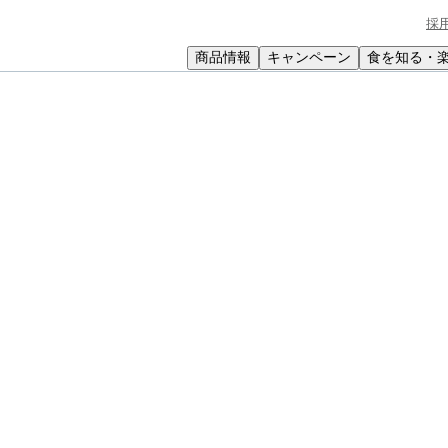
採
商品情報
キャンペーン
食を知る・
小学生
中高生
成人
シニア
教育機関の方
とツナと卵のサンドイッチ
ンドイッチ
ルシーに仕上げます。