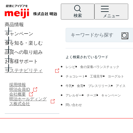
検索
メニュー
商品情報
キャンペーン
食を知る・楽しむ
品質への取り組み
よく検索されているワード
お客様サポート
レシピ
食の栄養バランスチェック
サステナビリティ
チョコレート
工場見学
ヨーグルト
採用情報
牛乳
食育
プレスリリース
アイス
明治会員ID
会社概要
アレルギー
チーズ
キャンペーン
明治ホールディング
ス株式会社
問い合わせ