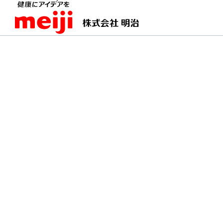
TOPページ
明治の食育 おすすめレシピ
なすの
なすのヨーグルトサラ
細かくしたなすと水切りヨーグルト