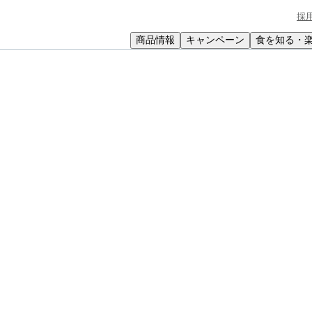
採
商品情報
キャンペーン
食を知る・
小学生
中高生
成人
シニア
教育機関の方
ヨーグルトサラダ
ダ
の組み合わせはクセになるおいしさ。