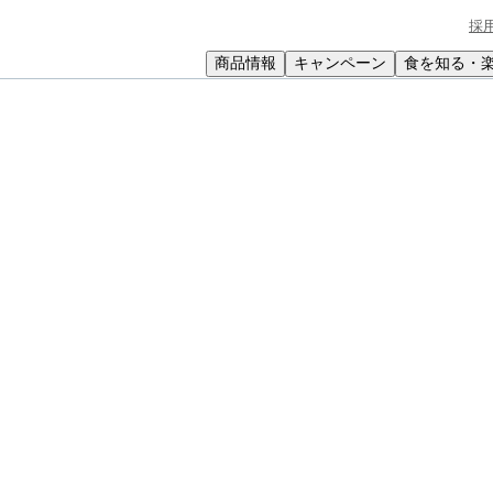
採
商品情報
キャンペーン
食を知る・
小学生
中高生
成人
シニア
教育機関の方
ッコ】カッテージチーズとクスクスの野菜サラダ
ジチーズとクスクスの野菜サラダ
ぱりと軽食にもどうぞ。