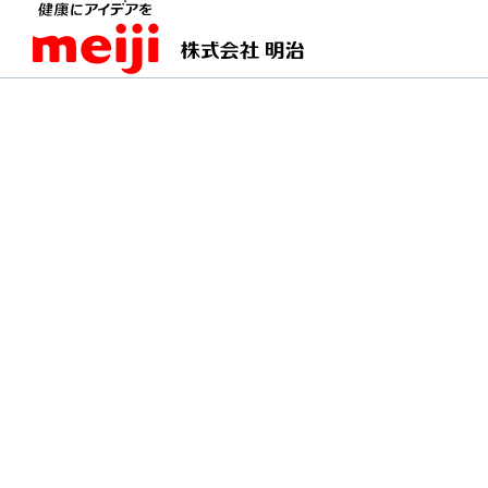
TOPページ
明治の食育 おすすめレシピ
【モロ
【モロッコ】カッテー
全てを混ぜこんで食べやすく。さっ