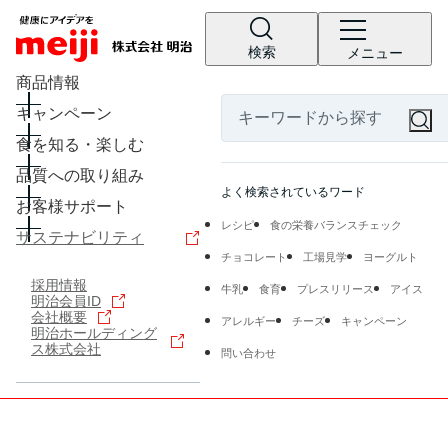
検索
メニュー
商品情報
キャンペーン
食を知る・楽しむ
品質への取り組み
よく検索されているワード
お客様サポート
レシピ
食の栄養バランスチェック
サステナビリティ
チョコレート
工場見学
ヨーグルト
採用情報
牛乳
食育
プレスリリース
アイス
明治会員ID
会社概要
アレルギー
チーズ
キャンペーン
明治ホールディング
ス株式会社
問い合わせ