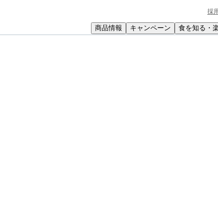
採
商品情報
キャンペーン
食を知る・
小学生
中高生
成人
シニア
教育機関の方
マカロニグラタン
ン
、まずはこのレシピに挑戦！