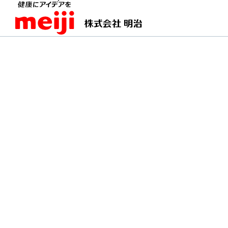
TOPページ
明治の食育 おすすめレシピ
チキン
チキンマカロニグラタ
ホワイトソースの作り方を覚えたら