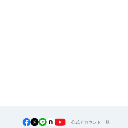
大人・企業様（健康経営サポー
ト）向け
お申し込み
江上料理学院 明治料理講習会
公式アカウント一覧