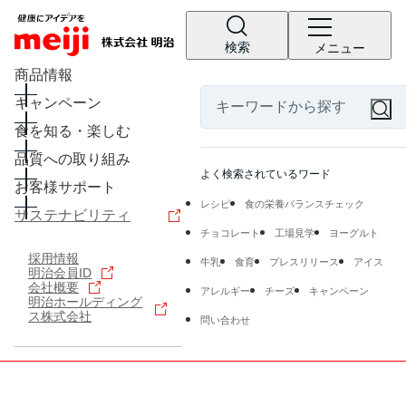
検索
メニュー
商品情報
キャンペーン
食を知る・楽しむ
品質への取り組み
よく検索されているワード
お客様サポート
レシピ
食の栄養バランスチェック
サステナビリティ
チョコレート
工場見学
ヨーグルト
採用情報
牛乳
食育
プレスリリース
アイス
明治会員ID
会社概要
アレルギー
チーズ
キャンペーン
明治ホールディング
ス株式会社
問い合わせ