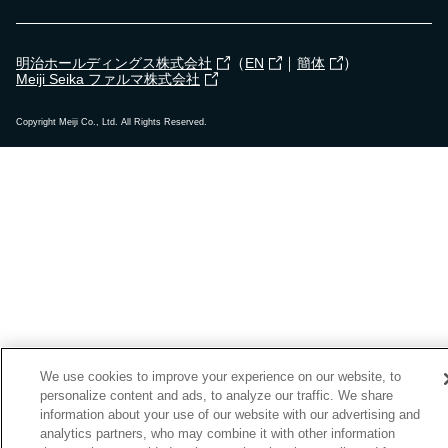
（
｜
）
明治ホールディングス株式会社
EN
簡体
Meiji Seika ファルマ株式会社
Copyright Meiji Co., Ltd. All Rights Reserved.
We use cookies to improve your experience on our website, to
personalize content and ads, to analyze our traffic. We share
information about your use of our website with our advertising and
analytics partners, who may combine it with other information