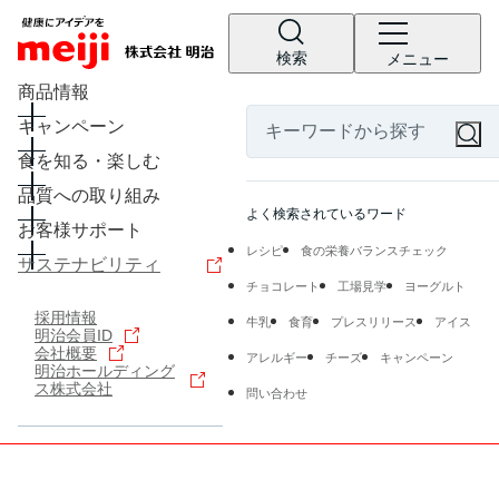
検索
メニュー
商品情報
キャンペーン
食を知る・楽しむ
品質への取り組み
よく検索されているワード
お客様サポート
レシピ
食の栄養バランスチェック
サステナビリティ
チョコレート
工場見学
ヨーグルト
採用情報
牛乳
食育
プレスリリース
アイス
明治会員ID
会社概要
アレルギー
チーズ
キャンペーン
明治ホールディング
ス株式会社
問い合わせ