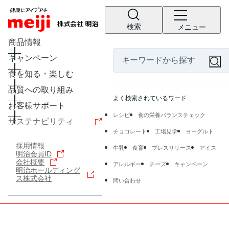
検索
メニュー
商品情報
キャンペーン
食を知る・楽しむ
品質への取り組み
よく検索されているワード
お客様サポート
レシピ
食の栄養バランスチェック
サステナビリティ
チョコレート
工場見学
ヨーグルト
採用情報
牛乳
食育
プレスリリース
アイス
明治会員ID
会社概要
アレルギー
チーズ
キャンペーン
明治ホールディング
ス株式会社
問い合わせ