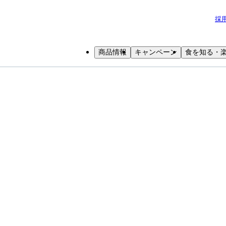
採
商品情報
キャンペーン
食を知る・
小学生
中高生
成人
シニア
教育機関の方
週間の食事の栄養素を調べよう！