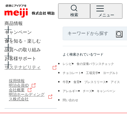
検索
メニュー
商品情報
キャンペーン
食を知る・楽しむ
品質への取り組み
よく検索されているワード
お客様サポート
レシピ
食の栄養バランスチェック
サステナビリティ
チョコレート
工場見学
ヨーグルト
採用情報
牛乳
食育
プレスリリース
アイス
明治会員ID
会社概要
アレルギー
チーズ
キャンペーン
明治ホールディング
ス株式会社
問い合わせ