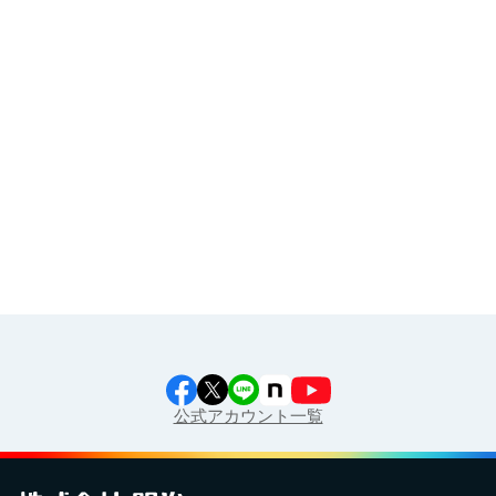
その他
イラスト素材集
食育カレンダー
工場見学に行こう！
江上料理学院 明治料理講習会
公式アカウント一覧