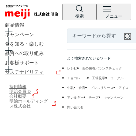
検索
メニュー
商品情報
キャンペーン
食を知る・楽しむ
品質への取り組み
よく検索されているワード
お客様サポート
レシピ
食の栄養バランスチェック
サステナビリティ
チョコレート
工場見学
ヨーグルト
採用情報
牛乳
食育
プレスリリース
アイス
明治会員ID
会社概要
アレルギー
チーズ
キャンペーン
明治ホールディング
ス株式会社
問い合わせ