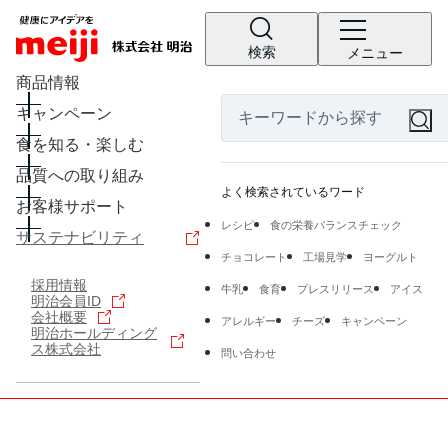
検索
メニュー
商品情報
キャンペーン
食を知る・楽しむ
品質への取り組み
よく検索されているワード
お客様サポート
レシピ
食の栄養バランスチェック
サステナビリティ
チョコレート
工場見学
ヨーグルト
採用情報
牛乳
食育
プレスリリース
アイス
明治会員ID
会社概要
アレルギー
チーズ
キャンペーン
明治ホールディング
ス株式会社
問い合わせ