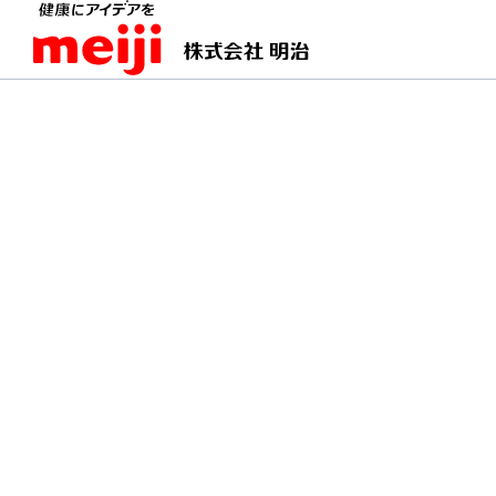
TOPページ
明治の食育 おすすめレシピ
カラフ
カラフルチーズいなり
お弁当にピッタリ♪色とりどりのチー