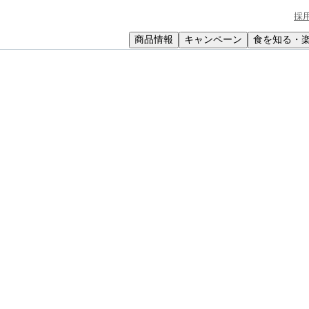
採
商品情報
キャンペーン
食を知る・
小学生
中高生
成人
シニア
教育機関の方
ルチーズいなり
ズ入りいなり寿司です。