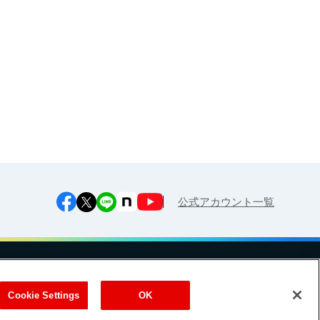
江上料理学院 明治料理講習会
公式アカウント一覧
への対応方針
ご利用規約
明治グループのDX
Cookie Settings
Cookie Settings
OK
（
｜
）
Meiji Seika ファルマ株式会社
式会社
EN
簡体