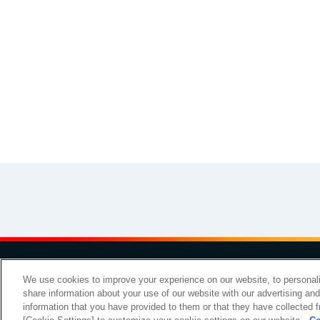
その他
イラスト素材集
お問い
We use cookies to improve your experience on our website, to personali
share information about your use of our website with our advertising an
Copyright Meiji Co., Ltd. All Rights Reserved.
information that you have provided to them or that they have collected f