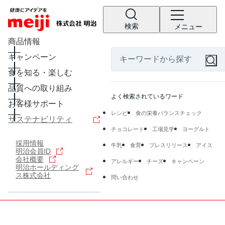
検索
メニュー
商品情報
キャンペーン
食を知る・楽しむ
品質への取り組み
よく検索されているワード
お客様サポート
レシピ
食の栄養バランスチェック
サステナビリティ
チョコレート
工場見学
ヨーグルト
採用情報
牛乳
食育
プレスリリース
アイス
明治会員ID
会社概要
アレルギー
チーズ
キャンペーン
明治ホールディング
ス株式会社
問い合わせ