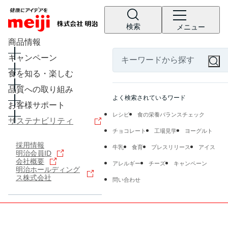
検索
メニュー
商品情報
キャンペーン
食を知る・楽しむ
品質への取り組み
よく検索されているワード
お客様サポート
レシピ
食の栄養バランスチェック
サステナビリティ
チョコレート
工場見学
ヨーグルト
採用情報
牛乳
食育
プレスリリース
アイス
明治会員ID
会社概要
アレルギー
チーズ
キャンペーン
明治ホールディング
ス株式会社
問い合わせ