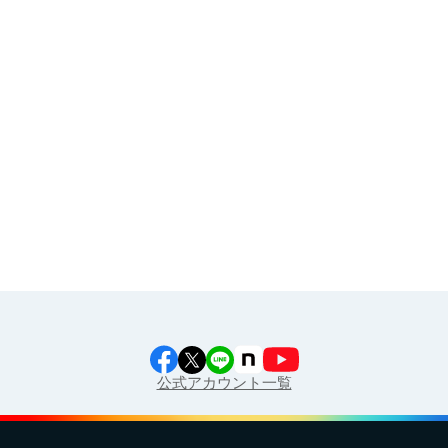
その他
イラスト素材集
食育カレンダー
工場見学に行こう！
江上料理学院 明治料理講習会
公式アカウント一覧