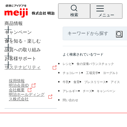
検索
メニュー
商品情報
キャンペーン
食を知る・楽しむ
品質への取り組み
よく検索されているワード
お客様サポート
レシピ
食の栄養バランスチェック
サステナビリティ
チョコレート
工場見学
ヨーグルト
採用情報
牛乳
食育
プレスリリース
アイス
明治会員ID
会社概要
アレルギー
チーズ
キャンペーン
明治ホールディング
ス株式会社
問い合わせ