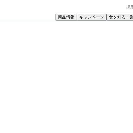
採
商品情報
キャンペーン
食を知る・
小学生
中高生
成人
シニア
教育機関の方
大豆のミルク煮
かくなります。