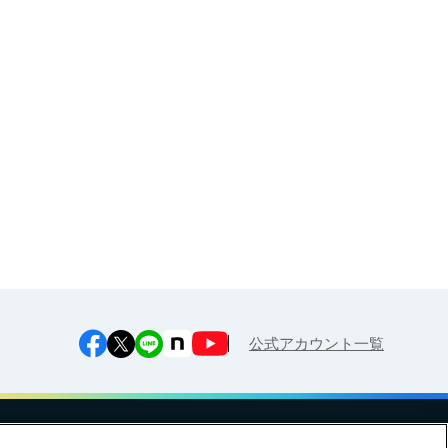
大人・企業様（健康経営サポー
ト）向け
お申し込み
江上料理学院 明治料理講習会
公式アカウント一覧
への対応方針
ご利用規約
明治グループのDX
Cookie Settings