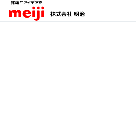
TOPページ
明治の食育 おすすめレシピ
豚肉と
豚肉と大豆のミルク煮
牛乳で煮込むと豚肉がふっくら柔ら