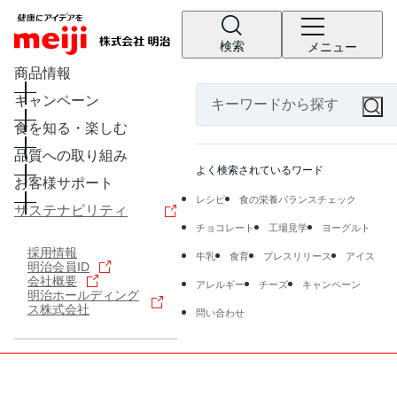
検索
メニュー
商品情報
キャンペーン
食を知る・楽しむ
品質への取り組み
よく検索されているワード
お客様サポート
レシピ
食の栄養バランスチェック
サステナビリティ
チョコレート
工場見学
ヨーグルト
採用情報
牛乳
食育
プレスリリース
アイス
明治会員ID
会社概要
アレルギー
チーズ
キャンペーン
明治ホールディング
ス株式会社
問い合わせ