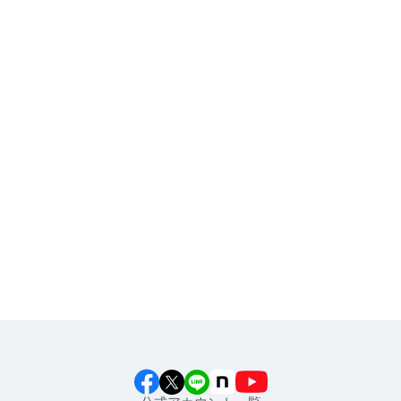
よくある質問
お申し込み
その他
イラスト素材集
食育カレンダー
工場見学に行こう！
江上料理学院 明治料理講習会