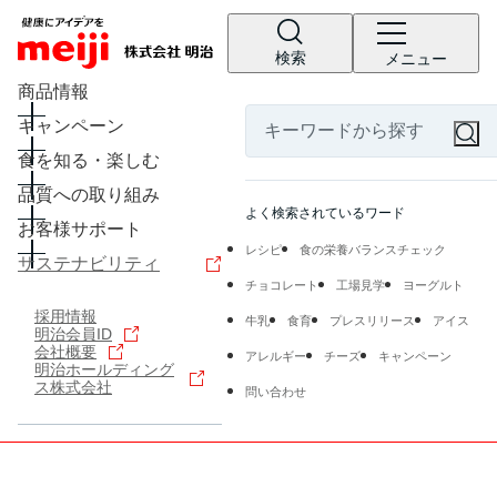
検索
メニュー
商品情報
キャンペーン
食を知る・楽しむ
品質への取り組み
よく検索されているワード
お客様サポート
レシピ
食の栄養バランスチェック
サステナビリティ
チョコレート
工場見学
ヨーグルト
採用情報
牛乳
食育
プレスリリース
アイス
明治会員ID
会社概要
アレルギー
チーズ
キャンペーン
明治ホールディング
ス株式会社
問い合わせ