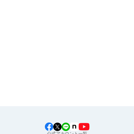
お申し込み
その他
イラスト素材集
食育カレンダー
工場見学に行こう！
江上料理学院 明治料理講習会
公式アカウント一覧