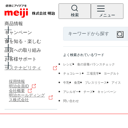
検索
メニュー
商品情報
キャンペーン
食を知る・楽しむ
品質への取り組み
よく検索されているワード
お客様サポート
レシピ
食の栄養バランスチェック
サステナビリティ
チョコレート
工場見学
ヨーグルト
採用情報
牛乳
食育
プレスリリース
アイス
明治会員ID
会社概要
アレルギー
チーズ
キャンペーン
明治ホールディング
ス株式会社
問い合わせ