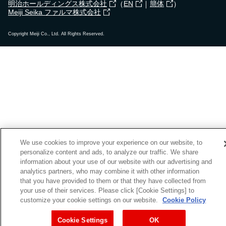
（
｜
）
明治ホールディングス株式会社
EN
簡体
Meiji Seika ファルマ株式会社
Copyright Meiji Co., Ltd. All Rights Reserved.
We use cookies to improve your experience on our website, to
personalize content and ads, to analyze our traffic. We share
information about your use of our website with our advertising and
analytics partners, who may combine it with other information
that you have provided to them or that they have collected from
your use of their services. Please click [Cookie Settings] to
customize your cookie settings on our website.
Cookie Policy
Cookie Settings
OK