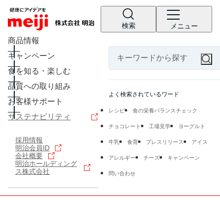
検索
メニュー
商品情報
キャンペーン
食を知る・楽しむ
品質への取り組み
よく検索されているワード
お客様サポート
レシピ
食の栄養バランスチェック
サステナビリティ
チョコレート
工場見学
ヨーグルト
採用情報
牛乳
食育
プレスリリース
アイス
明治会員ID
会社概要
アレルギー
チーズ
キャンペーン
明治ホールディング
ス株式会社
問い合わせ