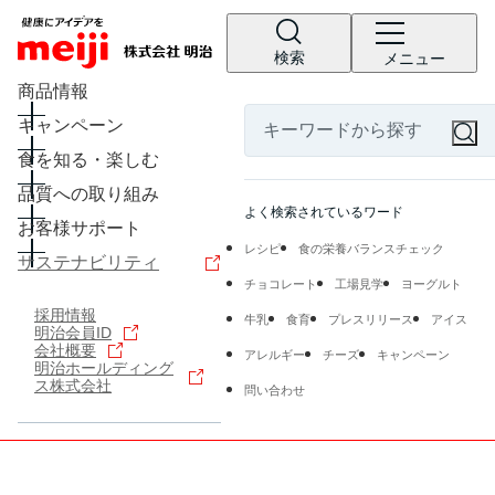
検索
メニュー
商品情報
キャンペーン
食を知る・楽しむ
品質への取り組み
よく検索されているワード
お客様サポート
レシピ
食の栄養バランスチェック
サステナビリティ
チョコレート
工場見学
ヨーグルト
採用情報
牛乳
食育
プレスリリース
アイス
明治会員ID
会社概要
アレルギー
チーズ
キャンペーン
明治ホールディング
ス株式会社
問い合わせ