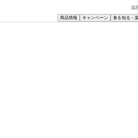
採
商品情報
キャンペーン
食を知る・
小学生
中高生
成人
シニア
教育機関の方
ベリーのベイクドヨーグルトケーキ
ドヨーグルトケーキ
した味わいに替える、水切りヨーグルトのアレンジ！