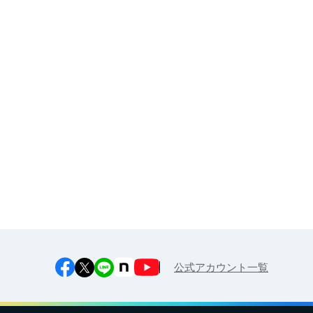
大人・企業様（健康経営サポー
ト）向け
お申し込み
江上料理学院 明治料理講習会
公式アカウント一覧