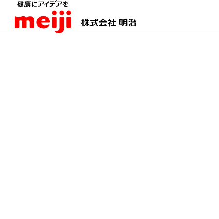
TOPページ
明治の食育 おすすめレシピ
ブルー
ブルーベリーのベイク
ベイクドチーズケーキをすっきりと