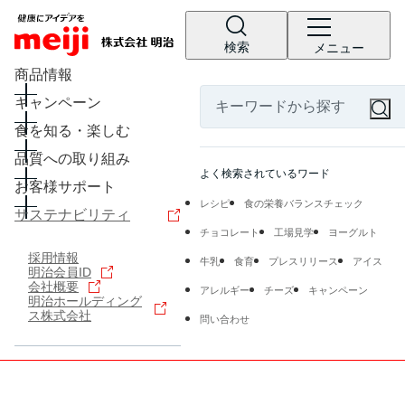
検索
メニュー
商品情報
キャンペーン
食を知る・楽しむ
品質への取り組み
よく検索されているワード
お客様サポート
レシピ
食の栄養バランスチェック
サステナビリティ
チョコレート
工場見学
ヨーグルト
採用情報
牛乳
食育
プレスリリース
アイス
明治会員ID
会社概要
アレルギー
チーズ
キャンペーン
明治ホールディング
ス株式会社
問い合わせ