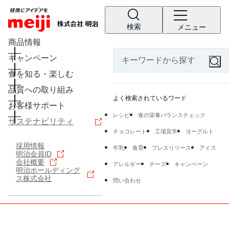
検索
メニュー
商品情報
キャンペーン
食を知る・楽しむ
品質への取り組み
よく検索されているワード
お客様サポート
レシピ
食の栄養バランスチェック
サステナビリティ
チョコレート
工場見学
ヨーグルト
採用情報
牛乳
食育
プレスリリース
アイス
明治会員ID
会社概要
アレルギー
チーズ
キャンペーン
明治ホールディング
ス株式会社
問い合わせ