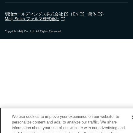
（
｜
）
明治ホールディングス株式会社
EN
簡体
Meiji Seika ファルマ株式会社
Copyright Meiji Co., Ltd. All Rights Reserved.
We use cookies to improve your experience on our website, to
personalize content and ads, to analyze our traffic. We share
information about your use of our website with our advertising and