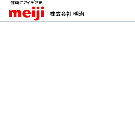
TOPページ
明治の食育 おすすめレシピ
サーモ
サーモンとアボカドの
ヨーグルトでコクと栄養をアップ。