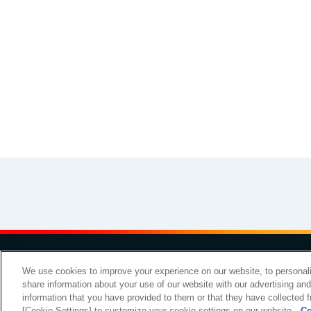
その他
イラスト素材集
お問い
We use cookies to improve your experience on our website, to personali
share information about your use of our website with our advertising an
Copyright Meiji Co., Ltd. All Rights Reserved.
information that you have provided to them or that they have collected f
[Cookie Settings] to customize your cookie settings on our website.
Co