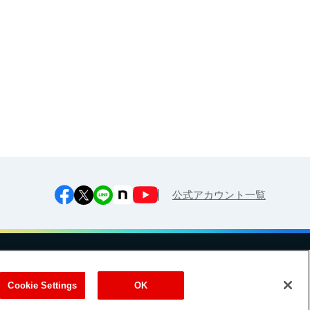
江上料理学院 明治料理講習会
公式アカウント一覧
への対応方針
ご利用規約
明治グループのDX
Cookie Settings
Cookie Settings
OK
（
｜
）
Meiji Seika ファルマ株式会社
式会社
EN
簡体