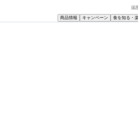
採
商品情報
キャンペーン
食を知る・
小学生
中高生
成人
シニア
教育機関の方
ンとアボカドのロミロミ風
ロミロミ風
色合いも楽しいハワイの料理です。