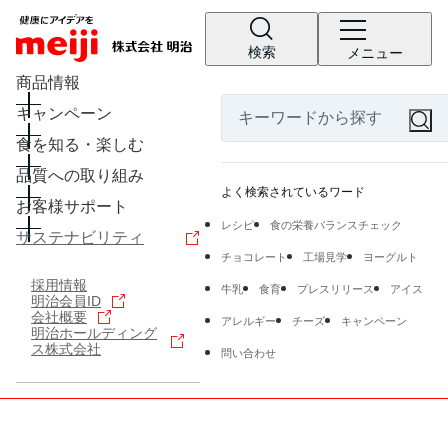
検索
メニュー
商品情報
キャンペーン
食を知る・楽しむ
品質への取り組み
よく検索されているワード
お客様サポート
レシピ
食の栄養バランスチェック
サステナビリティ
チョコレート
工場見学
ヨーグルト
採用情報
牛乳
食育
プレスリリース
アイス
明治会員ID
会社概要
アレルギー
チーズ
キャンペーン
明治ホールディング
ス株式会社
問い合わせ