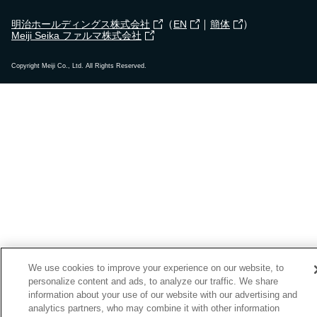
（
｜
）
明治ホールディングス株式会社
EN
簡体
Meiji Seika ファルマ株式会社
Copyright Meiji Co., Ltd. All Rights Reserved.
We use cookies to improve your experience on our website, to
personalize content and ads, to analyze our traffic. We share
information about your use of our website with our advertising and
analytics partners, who may combine it with other information