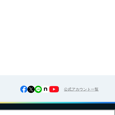
大人・企業様（健康経営サポー
ト）向け
お申し込み
江上料理学院 明治料理講習会
公式アカウント一覧
への対応方針
ご利用規約
明治グループのDX
Cookie Settings