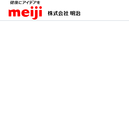
TOPページ
明治の食育 おすすめレシピ
大根と
大根とそぼろの和風ク
和の食材と調味料でホワイトソース