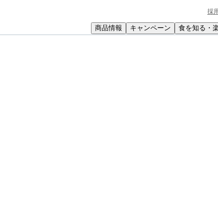
採
商品情報
キャンペーン
食を知る・
小学生
中高生
成人
シニア
教育機関の方
そぼろの和風クリーム煮
リーム煮
をご飯にぴったりのおかずに。