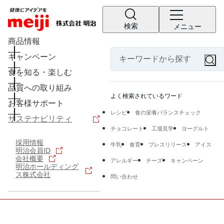
検索
メニュー
商品情報
キャンペーン
食を知る・楽しむ
品質への取り組み
よく検索されているワード
お客様サポート
レシピ
食の栄養バランスチェック
サステナビリティ
チョコレート
工場見学
ヨーグルト
採用情報
牛乳
食育
プレスリリース
アイス
明治会員ID
会社概要
アレルギー
チーズ
キャンペーン
明治ホールディング
ス株式会社
問い合わせ