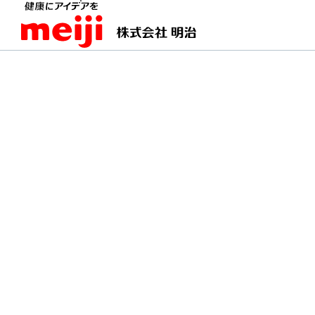
TOPページ
明治の食育 おすすめレシピ
チーズ
チーズと漬物のサラダ
漬物の塩分とチーズのコクが調和し