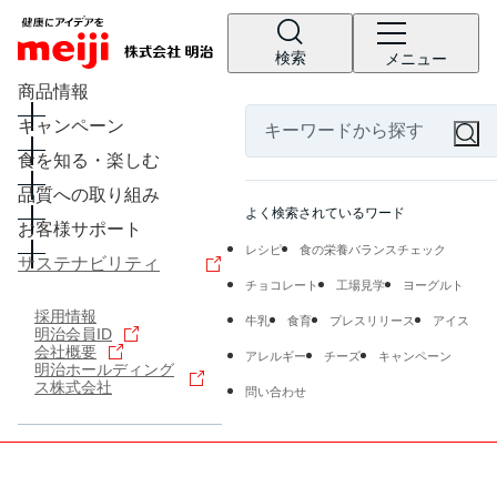
検索
メニュー
商品情報
キャンペーン
食を知る・楽しむ
品質への取り組み
よく検索されているワード
お客様サポート
レシピ
食の栄養バランスチェック
サステナビリティ
チョコレート
工場見学
ヨーグルト
採用情報
牛乳
食育
プレスリリース
アイス
明治会員ID
会社概要
アレルギー
チーズ
キャンペーン
明治ホールディング
ス株式会社
問い合わせ