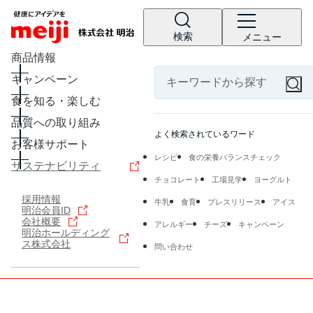
検索
メニュー
商品情報
キャンペーン
食を知る・楽しむ
品質への取り組み
よく検索されているワード
お客様サポート
レシピ
食の栄養バランスチェック
サステナビリティ
チョコレート
工場見学
ヨーグルト
採用情報
牛乳
食育
プレスリリース
アイス
明治会員ID
会社概要
アレルギー
チーズ
キャンペーン
明治ホールディング
ス株式会社
問い合わせ