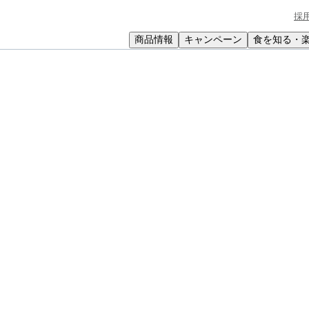
採
商品情報
キャンペーン
食を知る・
小学生
中高生
成人
シニア
教育機関の方
ルト入り和風タルタルソースのチキン南蛮
ルタルソースのチキン南蛮
っぱりソース。