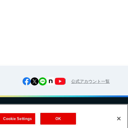
江上料理学院 明治料理講習会
公式アカウント一覧
への対応方針
ご利用規約
明治グループのDX
Cookie Settings
Cookie Settings
OK
（
｜
）
Meiji Seika ファルマ株式会社
式会社
EN
簡体