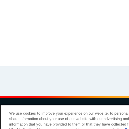
その他
イラスト素材集
お問い
We use cookies to improve your experience on our website, to personali
share information about your use of our website with our advertising an
Copyright Meiji Co., Ltd. All Rights Reserved.
information that you have provided to them or that they have collected f