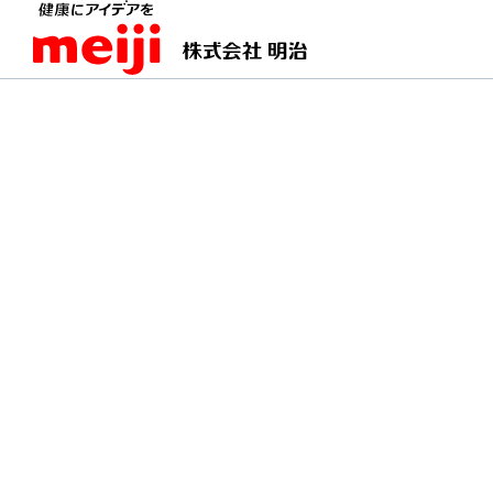
TOPページ
明治の食育 おすすめレシピ
ヨーグ
ヨーグルト入り和風タ
甘酸っぱい南蛮だれにぴったりなさ