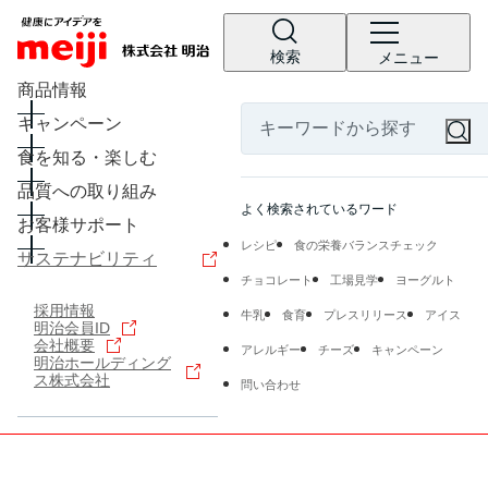
検索
メニュー
商品情報
キャンペーン
食を知る・楽しむ
品質への取り組み
よく検索されているワード
お客様サポート
レシピ
食の栄養バランスチェック
サステナビリティ
チョコレート
工場見学
ヨーグルト
採用情報
牛乳
食育
プレスリリース
アイス
明治会員ID
会社概要
アレルギー
チーズ
キャンペーン
明治ホールディング
ス株式会社
問い合わせ