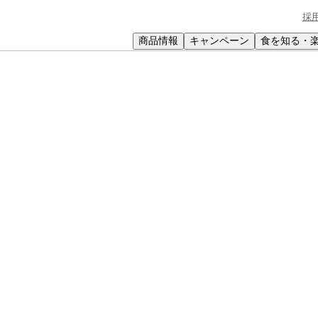
採
商品情報
キャンペーン
食を知る・
小学生
中高生
成人
シニア
教育機関の方
竜田揚げ
してうまみを引き出します。