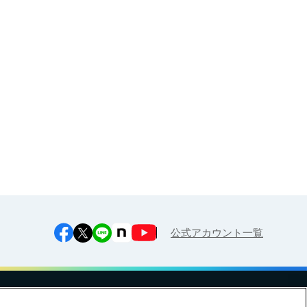
大人・企業様（健康経営サポー
ト）向け
お申し込み
江上料理学院 明治料理講習会
公式アカウント一覧
への対応方針
ご利用規約
明治グループのDX
Cookie Settings