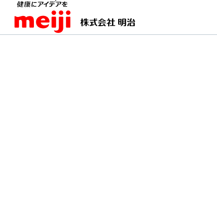
TOPページ
明治の食育 おすすめレシピ
さばの
さばの竜田揚げ
ヨーグルトのつけだれが、臭みを消