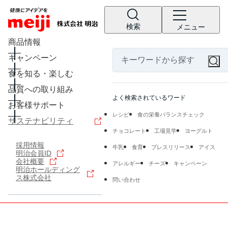
検索
メニュー
商品情報
キャンペーン
食を知る・楽しむ
品質への取り組み
よく検索されているワード
お客様サポート
レシピ
食の栄養バランスチェック
サステナビリティ
チョコレート
工場見学
ヨーグルト
採用情報
牛乳
食育
プレスリリース
アイス
明治会員ID
会社概要
アレルギー
チーズ
キャンペーン
明治ホールディング
ス株式会社
問い合わせ